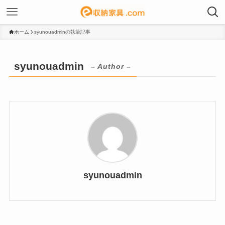
ホーム
syunouadminの執筆記事
syunouadmin
– Author –
syunouadmin