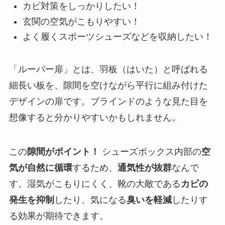
カビ対策をしっかりしたい！
玄関の空気がこもりやすい！
よく履くスポーツシューズなどを収納したい！
「ルーバー扉」とは、羽板（はいた）と呼ばれる
細長い板を、隙間を空けながら平行に組み付けた
デザインの扉です。ブラインドのような見た目を
想像すると分かりやすいかもしれません。
この
隙間がポイント！
シューズボックス内部の
空
気が自然に循環
するため、
通気性が抜群
なんで
す。湿気がこもりにくく、靴の大敵である
カビの
発生を抑制
したり、気になる
臭いを軽減
したりす
る効果が期待できます。