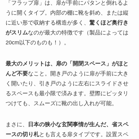
「フラップ扉」は、扉が手前にパタンと倒れるよ
うに開くタイプ。内部の棚に靴を斜め、または縦
に近い形で収納する構造が多く、
驚くほど奥行き
がスリム
なのが最大の特徴です（製品によっては
20cm以下のものも！）。
最大のメリットは、扉の「開閉スペース」がほと
んど不要
なこと。開き戸のように扉が手前に大き
く開いたり、引き戸のように左右にスライドさせ
るスペースも最小限で済みます。壁際にピッタリ
つけても、スムーズに靴の出し入れが可能。
まさに、
日本の狭小な玄関事情が生んだ、省スペ
ースの切り札
とも言える扉タイプです。設置スペ